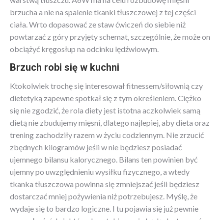
brzucha a nie na spalenie tkanki tłuszczowej z tej części
ciała. Wrto dopasować ze staw ćwiczeń do siebie niż
powtarzać z góry przyjęty schemat, szczególnie, że może on
obciążyć kręgosłup na odcinku lędźwiowym.
Brzuch robi się w kuchni
Ktokolwiek trochę się interesował fitnessem/siłownią czy
dietetyką zapewne spotkał się z tym określeniem. Ciężko
się nie zgodzić, że rola diety jest istotna aczkolwiek samą
dietą nie zbudujemy mięsni, dlatego najlepiej, aby dieta oraz
trening zachodziły razem w życiu codziennym. Nie zrzucić
zbędnych kilogramów jeśli w nie będziesz posiadać
ujemnego bilansu kalorycznego. Bilans ten powinien być
ujemny po uwzględnieniu wysiłku fizycznego, a wtedy
tkanka tłuszczowa powinna się zmniejszać jeśli będziesz
dostarczać mniej pożywienia niż potrzebujesz. Myślę, że
wydaje się to bardzo logiczne. I tu pojawia się już pewnie