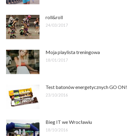
roll&roll
24/03/2017
Moja playlista treningowa
18/01/2017
Test batonów energetycznych GO ON!
23/10/2016
Bieg IT we Wrocławiu
18/10/2016