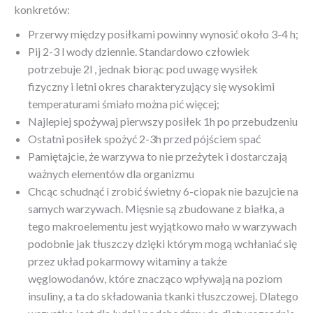
konkretów:
Przerwy między posiłkami powinny wynosić około 3-4 h;
Pij 2-3 l wody dziennie. Standardowo człowiek
potrzebuje 2l , jednak biorąc pod uwagę wysiłek
fizyczny i letni okres charakteryzujący się wysokimi
temperaturami śmiało można pić więcej;
Najlepiej spożywaj pierwszy posiłek 1h po przebudzeniu
Ostatni posiłek spożyć 2-3h przed pójściem spać
Pamiętajcie, że warzywa to nie przeżytek i dostarczają
ważnych elementów dla organizmu
Chcąc schudnąć i zrobić świetny 6-ciopak nie bazujcie na
samych warzywach. Mięsnie są zbudowane z białka, a
tego makroelementu jest wyjątkowo mało w warzywach
podobnie jak tłuszczy dzięki którym mogą wchłaniać się
przez układ pokarmowy witaminy a także
węglowodanów, które znacząco wpływają na poziom
insuliny, a ta do składowania tkanki tłuszczowej. Dlatego