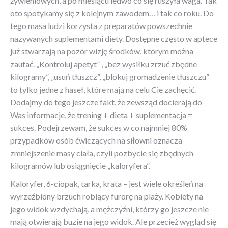
żywieniowych, a po miesiącu ledwo co się ruszyła waga. Tak
oto spotykamy się z kolejnym zawodem… i tak co roku. Do
tego masa ludzi korzysta z preparatów powszechnie
nazywanych suplementami diety. Dostępne często w aptece
już stwarzają na pozór wizję środków, którym można
zaufać. „Kontroluj apetyt” , „bez wysiłku zrzuć zbędne
kilogramy”, „usuń tłuszcz”, „blokuj gromadzenie tłuszczu”
to tylko jedne z haseł, które mają na celu Cie zachęcić.
Dodajmy do tego jeszcze fakt, że zewsząd docierają do
Was informacje, że trening + dieta + suplementacja =
sukces. Podejrzewam, że sukces w co najmniej 80%
przypadków osób ćwiczących na siłowni oznacza
zmniejszenie masy ciała, czyli pozbycie się zbędnych
kilogramów lub osiągnięcie „kaloryfera”.
Kaloryfer, 6-ciopak, tarka, krata – jest wiele określeń na
wyrzeźbiony brzuch robiący furorę na plaży. Kobiety na
jego widok wzdychają, a mężczyźni, którzy go jeszcze nie
mają otwierają buzie na jego widok. Ale przecież wygląd się