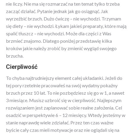
nie liczy. Nie ma się rozmarzać na ten temat tylko trzeba
zacząć działać. Pytanie jednak jak go osiągnąć. Jak
wyrzeźbić brzuch. Dużo ćwiczę – nie wychodzi. Trzymam
się diety – nie wychodzi. Łykam jakieś preparaty, które mają
spalić tłuszcz – nie wychodzi. Może dla części z Was
brzmieć znajomo. Dlatego poniżej przedstawię kilka
kroków jakie należy zrobić by zmienić wygląd swojego
brzucha.
Cierpliwość
To chyba najtrudniejszy element całej układanki. Jeżeli do
tej pory rzetelnie pracowałeś na swój wydatny pokaźny
brzuch przez 10 lat. To nie pozbędziesz się go w 1, a nawet
3 miesiące. Musisz uzbroić się w cierpliwość. Najlepszym
rozwiązaniem jest zaplanować sobie realne założenia. Cel
osadzić w perspektywie 6 – 12 miesięcy. Wtedy jesteśmy w
stanie naprawdę wiele zdziałać. Przez ten czas ważne
byście cały czas mieli motywacje oraz nie oglądali się na