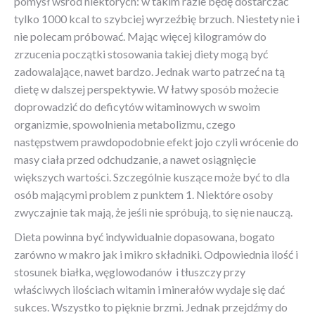
pomysł wśród niektórych: w takim razie będę dostarczać
tylko 1000 kcal to szybciej wyrzeźbię brzuch. Niestety nie i
nie polecam próbować. Mając więcej kilogramów do
zrzucenia początki stosowania takiej diety mogą być
zadowalające, nawet bardzo. Jednak warto patrzeć na tą
dietę w dalszej perspektywie. W łatwy sposób możecie
doprowadzić do deficytów witaminowych w swoim
organizmie, spowolnienia metabolizmu, czego
następstwem prawdopodobnie efekt jojo czyli wrócenie do
masy ciała przed odchudzanie, a nawet osiągnięcie
większych wartości. Szczególnie kuszące może być to dla
osób mającymi problem z punktem 1. Niektóre osoby
zwyczajnie tak mają, że jeśli nie spróbują, to się nie nauczą.
Dieta powinna być indywidualnie dopasowana, bogato
zarówno w makro jak i mikro składniki. Odpowiednia ilość i
stosunek białka, węglowodanów i tłuszczy przy
właściwych ilościach witamin i minerałów wydaje się dać
sukces. Wszystko to pięknie brzmi. Jednak przejdźmy do