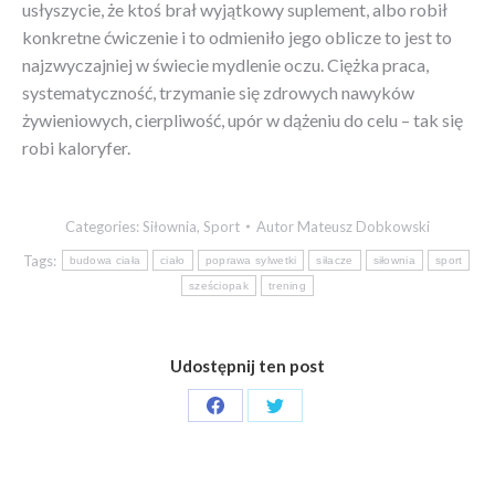
usłyszycie, że ktoś brał wyjątkowy suplement, albo robił
konkretne ćwiczenie i to odmieniło jego oblicze to jest to
najzwyczajniej w świecie mydlenie oczu. Ciężka praca,
systematyczność, trzymanie się zdrowych nawyków
żywieniowych, cierpliwość, upór w dążeniu do celu – tak się
robi kaloryfer.
Categories:
Siłownia
,
Sport
Autor
Mateusz Dobkowski
Tags:
budowa ciała
ciało
poprawa sylwetki
siłacze
siłownia
sport
sześciopak
trening
Udostępnij ten post
Share
Share
on
on
Facebook
Twitter