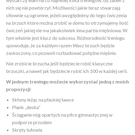
wystarczy wam na co najmniej kilka treningów, by żaden z
nich się nie powtórzył. Możliwości jakie teraz stwarzają
siłownie są ogromne, jeżeli uwzględnimy do tego ćwiczenia
na brzuch które można zrobić w domu to otrzymujemy ilość
ćwiczeń jakiej nie ma jakakolwiek inna partia mięśniowa. W
tym właśnie jest klucz do sukcesu. Różnorodność treningu
spowoduje, że za każdym razem Wasz brzuch będzie
zaskoczony, co pozwoli rozbudować potężne mięśnie.
Nie zrobicie brzucha jeśli będziecie robić klasyczne
brzuszki, a nawet jak będziecie robić ich 100 w każdej serii.
W jednym treningu możecie wykorzystać jedną z moich
propozycji:
Skłony leżąc na płaskiej ławce
Plank „deska”
Ściąganie nóg opartych na piłce gimnastycznej w
podporze przodem
Skręty tułowia