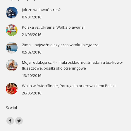
Jak zniwelować stres?
07/01/2016
Polska vs. Ukraina. Walka o awans!
21/06/2016
Zima – najważniejszy czas w roku biegacza
02/02/2016
Moja redukcja cz.4 – makroskładniki, śniadania białkowo-
tłuszczowe, posiłki okołotreningowe
13/10/2016
Walia w ćwierćfinale, Portugalia przeciwnikiem Polski
26/06/2016
Social
Znajdź nas na:
Facebook
Twitter