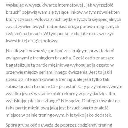
Wpisując w wyszukiwarce internetowej „ jak wyrzeźbić
brzuch” pojawią wam się tysiące linków, w tym również ten
który czytasz. Połowa z nich będzie tyczyła się specjalnych
zasad żywieniowych, natomiast druga połowa magicznych
ćwiczeń na brzuch. W tym punkcie chciałem rozszerzyć
kwestię tej drugiej połowy.
Na siłowni można się spotkać ze skrajnymi przykładami
związanymi z treningiem brzucha. Cześć osób znacząco
bagatelizuje tą partie mięśniową wykonując ją często w
przerwie między seriami innego ćwiczenia. Jest to jakiś
sposób z intensyfikowania treningu, ale jeśli tylko tak
robisz brzuch to radze Ci – przestań. Czy przy intensywnym
wysiłku jesteś w stanie robić rekordy w przysiadzie albo
wyciskając płasko sztangę? Nie sądzę. Dlatego również na
taką partię mięśniową jaką jest brzuch warto znaleźć
miejsce w palnie treningowym. Nie tylko jako dodatek.
Spora grupa osób uważa, że poprzez codzienny trening