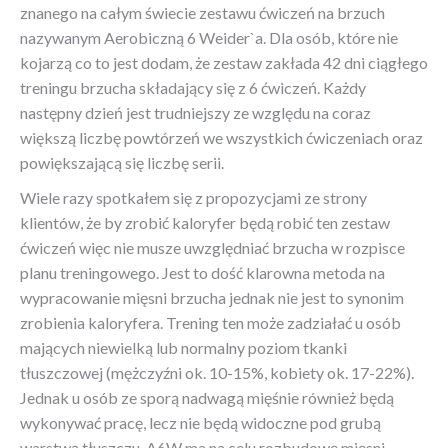
znanego na całym świecie zestawu ćwiczeń na brzuch
nazywanym Aerobiczną 6 Weider`a. Dla osób, które nie
kojarzą co to jest dodam, że zestaw zakłada 42 dni ciągłego
treningu brzucha składający się z 6 ćwiczeń. Każdy
następny dzień jest trudniejszy ze względu na coraz
większą liczbę powtórzeń we wszystkich ćwiczeniach oraz
powiększającą się liczbę serii.
Wiele razy spotkałem się z propozycjami ze strony
klientów, że by zrobić kaloryfer będą robić ten zestaw
ćwiczeń więc nie musze uwzględniać brzucha w rozpisce
planu treningowego. Jest to dość klarowna metoda na
wypracowanie mięsni brzucha jednak nie jest to synonim
zrobienia kaloryfera. Trening ten może zadziałać u osób
mających niewielką lub normalny poziom tkanki
tłuszczowej (mężczyźni ok. 10-15%, kobiety ok. 17-22%).
Jednak u osób ze sporą nadwagą mięśnie również będą
wykonywać pracę, lecz nie będą widoczne pod grubą
warstwą tłuszczu. A6W ma na celu rozbudowę mięsni