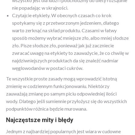
wszystko jest dla ludzi i podchodźmy do diety rozsądnie
nie popadając w skrajności.
Czytajcie etykiety. W obecnych czasach co krok
spotykamy się z przetworzonym jedzeniem, dlatego
warto zerknąć na skład produktu. Czasami w łatwy
sposób możemy wybrać mniejsze zło, albo mniej słodsze
zło. Pisze słodsze zło, ponieważ jak już zaczniecie
zwracać uwagę na etykiety to zauważycie, że co chwilę w
najdziwniejszych produktach da się znaleźć nadmiar
węglowodanów w postaci cukrów.
Te wszystkie proste zasady mogą wprowadzić istotną
zmienię w codziennym funkcjonowaniu. Niektórzy
zauważają zmianę po samym piciu odpowiedniej ilości
wody. Dlatego jeśli sumiennie przyłożysz się do wszystkich
podpunktów różnica będzie murowana.
Najczęstsze mity i błędy
Jednym z najbardziej popularnych jest wiara w cudowne