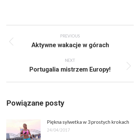
Post
PREVIOUS
navigation
Aktywne wakacje w górach
Previous
post:
NEXT
Portugalia mistrzem Europy!
Next
post:
Powiązane posty
Piękna sylwetka w 3 prostych krokach
24/04/2017