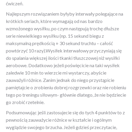
ćwiczeń.
Najlepszym rozwiązaniem byłyby interwały polegające na
krótkich seriach, które wymagają od nas bardzo
wzmożonego wysiłku, po czym następują trochę dłuższe
serie niewielkiego wysiłku (np. 15 sekund biegu z
maksymalną prędkością + 30 sekund truchtu – całość
powtórzyć 10 razy).Wysiłek interwałowy przyczyniają się
do spalania większej ilości tkanki tłuszczowej niż wysiłki
aerobowe. Dodatkowo jeżeli poświęcicie na taki wysiłek
zaledwie 10 min to wierzcie mi wystarczy, abyście
zauważyli różnice. Zanim jednak do niego przystąpicie
pamiętajcie o zrobieniu dobrej rozgrzewki oraz nie robieniu
tego po treningu siłowym- głównie dlatego, że nie będziecie
go zrobić rzetelnie.
Podsumowując jeśli zastosujecie się do tych 4 punktów to z
pewnością zauważycie różnice w kształcie i ogólnym
wyglądzie swojego brzucha. Jeżeli gdzieś przeczytacie,