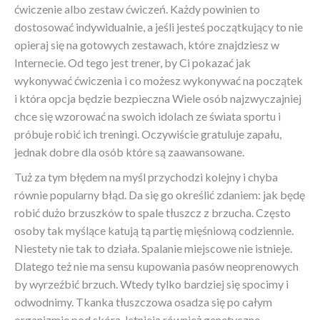
ćwiczenie albo zestaw ćwiczeń. Każdy powinien to
dostosować indywidualnie, a jeśli jesteś początkujący to nie
opieraj się na gotowych zestawach, które znajdziesz w
Internecie. Od tego jest trener, by Ci pokazać jak
wykonywać ćwiczenia i co możesz wykonywać na początek
i która opcja będzie bezpieczna Wiele osób najzwyczajniej
chce się wzorować na swoich idolach ze świata sportu i
próbuje robić ich treningi. Oczywiście gratuluje zapału,
jednak dobre dla osób które są zaawansowane.
Tuż za tym błędem na myśl przychodzi kolejny i chyba
równie popularny błąd. Da się go określić zdaniem: jak będę
robić dużo brzuszków to spale tłuszcz z brzucha. Często
osoby tak myślące katują tą partię mięśniową codziennie.
Niestety nie tak to działa. Spalanie miejscowe nie istnieje.
Dlatego też nie ma sensu kupowania pasów neoprenowych
by wyrzeźbić brzuch. Wtedy tylko bardziej się spocimy i
odwodnimy. Tkanka tłuszczowa osadza się po całym
organizmie pod skórą. Istnieją również genetyczne