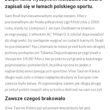
zapisali się w łamach polskiego sportu.
Sam finał był niesamowitym wydarzeniem. Mecz
porównałbym do finału piłkarskiej Ligi Mistrzów z 2005
roku, kiedy to Liverpool z Jerzym Dudkiem w bramce,
przegrywając z włoskim AC Milan 0:3, zdołał doprowadzić
do dogrywki, by następnie wygrać w rzutach karnych. Skąd
to porównanie? Na czternaście minut przed końcem drugiej
połowy podopieczni Tałanta Dujszebajewa przegrywali z
Veszprem 19:28! Mecz ten przekroczył granicę ludzkiego
pojmowania i potwierdził, że piłka ręczna to jeden z
najbardziej emocjonujących sportów. Vive Tauron Kielce
długo walczyło o miano najlepiej drużyny w Europie i nie
zawsze było łatwo. Przypomnijmy zatem jak długą drogę
przebył polski zespół, aby w końcu dotrzeć na sam szczyt.
Zawsze czegoś brakowało
Vive Tauron Kielce już od ponad dwudziestu lat jest