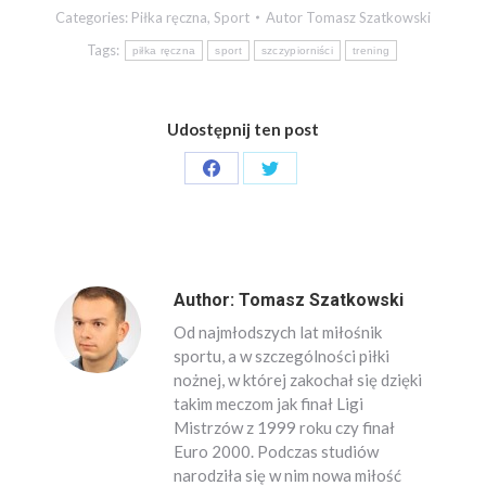
Categories:
Piłka ręczna
,
Sport
Autor
Tomasz Szatkowski
Tags:
piłka ręczna
sport
szczypiorniści
trening
Udostępnij ten post
Share
Share
on
on
Facebook
Twitter
Author:
Tomasz Szatkowski
Od najmłodszych lat miłośnik
sportu, a w szczególności piłki
nożnej, w której zakochał się dzięki
takim meczom jak finał Ligi
Mistrzów z 1999 roku czy finał
Euro 2000. Podczas studiów
narodziła się w nim nowa miłość