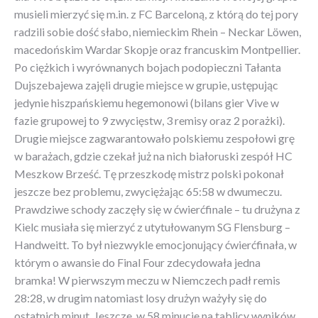
musieli mierzyć się m.in. z FC Barceloną, z którą do tej pory
radzili sobie dość słabo, niemieckim Rhein – Neckar Löwen,
macedońskim Wardar Skopje oraz francuskim Montpellier.
Po ciężkich i wyrównanych bojach podopieczni Tałanta
Dujszebajewa zajęli drugie miejsce w grupie, ustępując
jedynie hiszpańskiemu hegemonowi (bilans gier Vive w
fazie grupowej to 9 zwycięstw, 3 remisy oraz 2 porażki).
Drugie miejsce zagwarantowało polskiemu zespołowi grę
w barażach, gdzie czekał już na nich białoruski zespół HC
Meszkow Brześć. Tę przeszkodę mistrz polski pokonał
jeszcze bez problemu, zwyciężając 65:58 w dwumeczu.
Prawdziwe schody zaczęły się w ćwierćfinale – tu drużyna z
Kielc musiała się mierzyć z utytułowanym SG Flensburg –
Handweitt. To był niezwykle emocjonujący ćwierćfinała, w
którym o awansie do Final Four zdecydowała jedna
bramka! W pierwszym meczu w Niemczech padł remis
28:28, w drugim natomiast losy drużyn ważyły się do
ostatnich minut. Jeszcze w 58 minucie na tablicy wyników