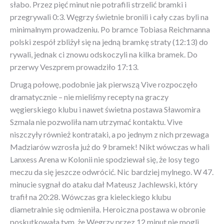
słabo. Przez pięć minut nie potrafili strzelić bramki i
przegrywali 0:3. Węgrzy świetnie bronili i cały czas byli na
minimalnym prowadzeniu. Po bramce Tobiasa Reichmanna
polski zespół zbliżył się na jedną bramkę straty (12:13) do
rywali, jednak ci znowu odskoczyli na kilka bramek. Do
przerwy Veszprem prowadziło 17:13.
Drugą połowę, podobnie jak pierwszą Vive rozpoczęło
dramatycznie – nie mieliśmy recepty na graczy
węgierskiego klubu i nawet świetna postawa Sławomira
Szmala nie pozwoliła nam utrzymać kontaktu. Vive
niszczyły również kontrataki, a po jednym z nich przewaga
Madziarów wzrosła już do 9 bramek! Nikt wówczas w hali
Lanxess Arena w Kolonii nie spodziewał się, że losy tego
meczu da się jeszcze odwrócić. Nic bardziej mylnego. W 47.
minucie sygnał do ataku dał Mateusz Jachlewski, który
trafił na 20:28. Wówczas gra kieleckiego klubu
diametralnie się odmieniła. Heroiczna postawa w obronie
poskutkowała tym, że Węgrzy przez 12 minut nie mogli