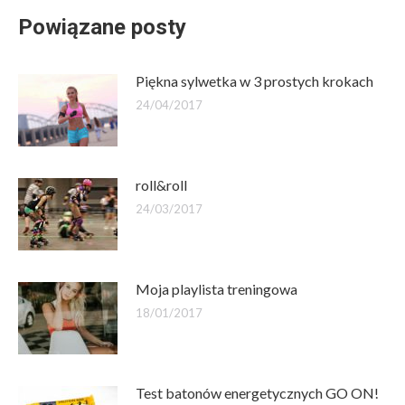
Powiązane posty
Piękna sylwetka w 3 prostych krokach
24/04/2017
roll&roll
24/03/2017
Moja playlista treningowa
18/01/2017
Test batonów energetycznych GO ON!