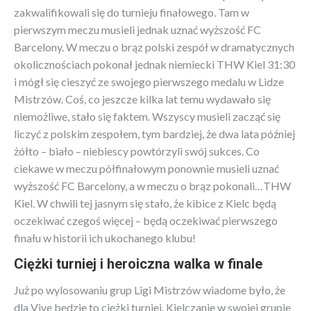
zakwalifikowali się do turnieju finałowego. Tam w
pierwszym meczu musieli jednak uznać wyższość FC
Barcelony. W meczu o brąz polski zespół w dramatycznych
okolicznościach pokonał jednak niemiecki THW Kiel 31:30
i mógł się cieszyć ze swojego pierwszego medalu w Lidze
Mistrzów. Coś, co jeszcze kilka lat temu wydawało się
niemożliwe, stało się faktem. Wszyscy musieli zacząć się
liczyć z polskim zespołem, tym bardziej, że dwa lata później
żółto – biało – niebiescy powtórzyli swój sukces. Co
ciekawe w meczu półfinałowym ponownie musieli uznać
wyższość FC Barcelony, a w meczu o brąz pokonali…THW
Kiel. W chwili tej jasnym się stało, że kibice z Kielc będą
oczekiwać czegoś więcej – będą oczekiwać pierwszego
finału w historii ich ukochanego klubu!
Ciężki turniej i heroiczna walka w finale
Już po wylosowaniu grup Ligi Mistrzów wiadome było, że
dla Vive będzie to ciężki turniej. Kielczanie w swojej grupie