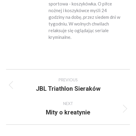
sportowa - koszykówka. O piłce
nożnej i koszykówce myśli 24
godziny na dobę, przez siedem dni w
tygodniu. W wolnych chwilach
relaksuje się oglądając seriale
kryminalne.
Post
PREVIOUS
navigation
JBL Triathlon Sieraków
Previous
post:
NEXT
Mity o kreatynie
Next
post: