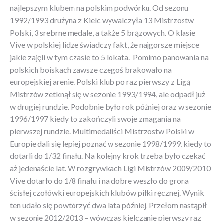
najlepszym klubem na polskim podwórku. Od sezonu
1992/1993 drużyna z Kielc wywalczyła 13 Mistrzostw
Polski, 3 srebrne medale, a także 5 brązowych. O klasie
Vive w polskiej lidze świadczy fakt, że najgorsze miejsce
jakie zajęli w tym czasie to 5 lokata. Pomimo panowania na
polskich boiskach zawsze czegoś brakowało na
europejskiej arenie. Polski klub po raz pierwszy z Ligą
Mistrzów zetknął się w sezonie 1993/1994, ale odpadł już
w drugiej rundzie. Podobnie było rok później oraz w sezonie
1996/1997 kiedy to zakończyli swoje zmagania na
pierwszej rundzie. Multimedaliści Mistrzostw Polski w
Europie dali się lepiej poznać w sezonie 1998/1999, kiedy to
dotarli do 1/32 finału. Na kolejny krok trzeba było czekać
aż jedenaście lat. W rozgrywkach Ligi Mistrzów 2009/2010
Vive dotarło do 1/8 finału i na dobre weszło do grona
ścisłej czołówki europejskich klubów piłki ręcznej. Wynik
ten udało się powtórzyć dwa lata później. Przełom nastąpił
w sezonie 2012/2013 – wówczas kielczanie pierwszy raz