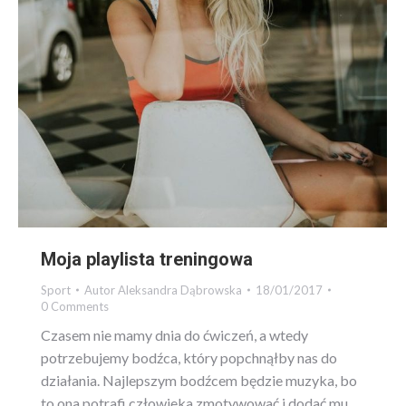
Moja playlista treningowa
Sport
Autor
Aleksandra Dąbrowska
18/01/2017
0 Comments
Czasem nie mamy dnia do ćwiczeń, a wtedy
potrzebujemy bodźca, który popchnąłby nas do
działania. Najlepszym bodźcem będzie muzyka, bo
to ona potrafi człowieka zmotywować i dodać mu