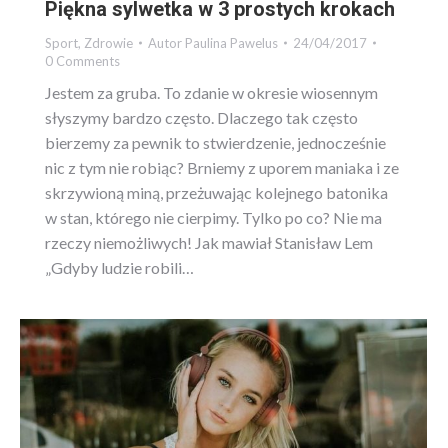
Piękna sylwetka w 3 prostych krokach
Sport
,
Zdrowie
Autor
Paulina Pawelus
24/04/2017
0 Comments
Jestem za gruba. To zdanie w okresie wiosennym
słyszymy bardzo często. Dlaczego tak często
bierzemy za pewnik to stwierdzenie, jednocześnie
nic z tym nie robiąc? Brniemy z uporem maniaka i ze
skrzywioną miną, przeżuwając kolejnego batonika
w stan, którego nie cierpimy. Tylko po co? Nie ma
rzeczy niemożliwych! Jak mawiał Stanisław Lem
„Gdyby ludzie robili…