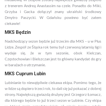
z trenerem Andreą Anastassim na czele. Ponadto do Miki,
Grzyba i Gacka dołączył znany ukraiński środkowy
Dmytro Paszycki. W Gdańsku powinno być zatem
ciekawie!
MKS Będzin
Nadchodzący sezon będzie już trzecim dla MKS – u w Plus
Lidze. Zespół ze Śląska rok temu był czerwoną latarnią ligi i
wydaje się, że w tym sezonie, obok Kielczan,
Częstochowian i Bielszczan jest to główny kandydat do gry
w barażach o utrzymanie.
MKS Cuprum Lubin
Lubinianie to niewątpliwie ciekawa ekipa. Pomimo tego, że
w lidze są dopiero trzeci rok, to dali się już pokazać z dobrej
strony. Największą gwiazdą drużyny jest Grzegorz Łomacz,
dla którego będzie to już trzeci sezon w Lubinie. Czy ekipa