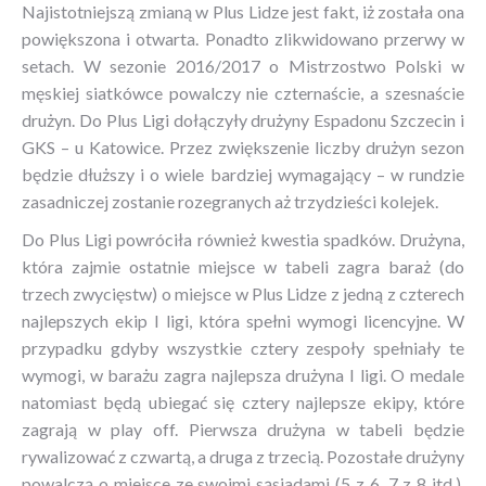
Najistotniejszą zmianą w Plus Lidze jest fakt, iż została ona
powiększona i otwarta. Ponadto zlikwidowano przerwy w
setach. W sezonie 2016/2017 o Mistrzostwo Polski w
męskiej siatkówce powalczy nie czternaście, a szesnaście
drużyn. Do Plus Ligi dołączyły drużyny Espadonu Szczecin i
GKS – u Katowice. Przez zwiększenie liczby drużyn sezon
będzie dłuższy i o wiele bardziej wymagający – w rundzie
zasadniczej zostanie rozegranych aż trzydzieści kolejek.
Do Plus Ligi powróciła również kwestia spadków. Drużyna,
która zajmie ostatnie miejsce w tabeli zagra baraż (do
trzech zwycięstw) o miejsce w Plus Lidze z jedną z czterech
najlepszych ekip I ligi, która spełni wymogi licencyjne. W
przypadku gdyby wszystkie cztery zespoły spełniały te
wymogi, w barażu zagra najlepsza drużyna I ligi. O medale
natomiast będą ubiegać się cztery najlepsze ekipy, które
zagrają w play off. Pierwsza drużyna w tabeli będzie
rywalizować z czwartą, a druga z trzecią. Pozostałe drużyny
powalczą o miejsce ze swoimi sąsiadami (5 z 6, 7 z 8 itd.).