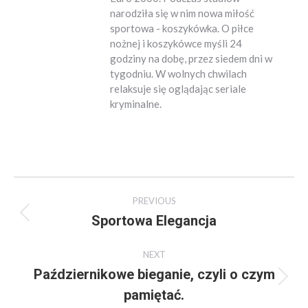
narodziła się w nim nowa miłość
sportowa - koszykówka. O piłce
nożnej i koszykówce myśli 24
godziny na dobę, przez siedem dni w
tygodniu. W wolnych chwilach
relaksuje się oglądając seriale
kryminalne.
Post
PREVIOUS
navigation
Sportowa Elegancja
Previous
post:
NEXT
Październikowe bieganie, czyli o czym
Next
pamiętać.
post: