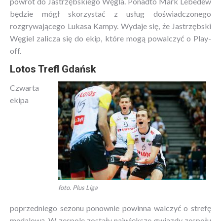
powrót do Jastrzębskiego Węgla. Ponadto Mark Lebedew
będzie mógł skorzystać z usług doświadczonego
rozgrywającego Lukasa Kampy. Wydaje się, że Jastrzębski
Węgiel zalicza się do ekip, które mogą powalczyć o Play-
off.
Lotos Trefl Gdańsk
Czwarta
ekipa
foto. Plus Liga
poprzedniego sezonu ponownie powinna walczyć o strefę
medalową. W zespole zostały największe gwiazdy zespołu