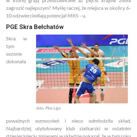
w której grają przedstawiciele aż pięciu krajów zdoła
zagrozić najlepszym? Myślę raczej, że miejsca w okolicy 6-
10 odzwierciedlają potencjał MKS – u.
PGE Skra Bełchatów
Skra w
tym
sezonie
dokonała
foto. Plus Liga
poważnych wzmocnień i nieco odmłodziła skład.
Najbardziej utytułowany klub siatkarski w ostatnim
dziesięcioleciu zmianami w składzie pokazał, że w tym roku