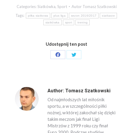
Categories:
Siatkówka
,
Sport
Autor
Tomasz Szatkowski
Tags:
piłka siatkowa
plus liga
sezon 2016/2017
siatkarze
siatkówka
sport
trening
Udostępnij ten post
Share
Share
on
on
Facebook
Twitter
Author:
Tomasz Szatkowski
Od najmłodszych lat miłośnik
sportu, a w szczególności piłki
nożnej, w której zakochał się dzięki
takim meczom jak finał Ligi
Mistrzów z 1999 roku czy finał
Euro 2000. Podczas studiów